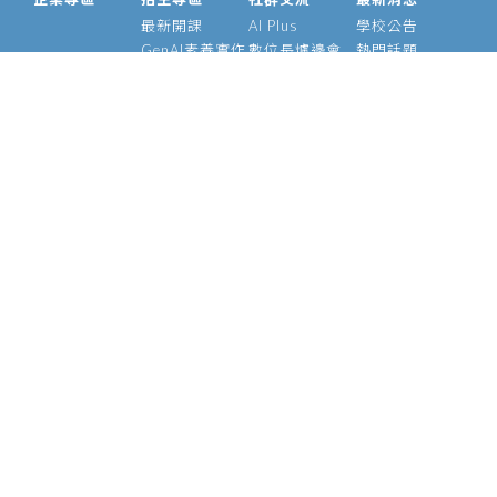
最新開課
AI Plus
學校公告
GenAI素養實作
數位長爐邊會
熱門話題
大型語言模型
產業 AI 論壇
影音專區
經理人 AIPM 班
AI Outlook
經理人班
Meetup
產業 AI 專班
Medium
技術領袖班
專題實作班
智慧醫療班
Edge AI 班
課程資訊
校友資源
關於我們
師資介紹
支持校友
基金會
管理辦法
學號查詢
願景使命
常見問題
校長的話
執行長
陳昇瑋說
官方社群
資安政策