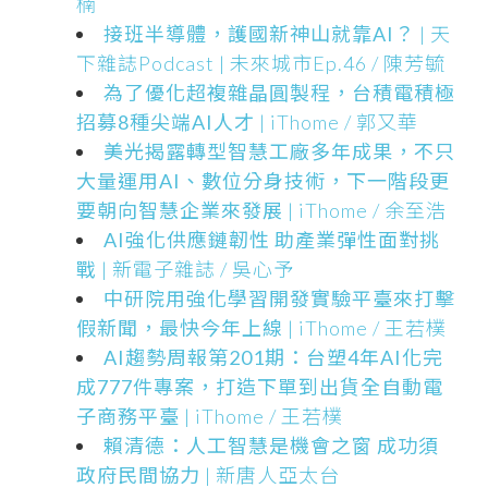
楠
接班半導體，護國新神山就靠AI？
| 天
下雜誌Podcast | 未來城市Ep.46 / 陳芳毓
為了優化超複雜晶圓製程，台積電積極
招募8種尖端AI人才
| iThome / 郭又華
美光揭露轉型智慧工廠多年成果，不只
大量運用AI、數位分身技術，下一階段更
要朝向智慧企業來發展
| iThome / 余至浩
AI強化供應鏈韌性 助產業彈性面對挑
戰
| 新電子雜誌 / 吳心予
中研院用強化學習開發實驗平臺來打擊
假新聞，最快今年上線
| iThome / 王若樸
AI趨勢周報第201期：台塑4年AI化完
成777件專案，打造下單到出貨全自動電
子商務平臺
| iThome / 王若樸
賴清德：人工智慧是機會之窗 成功須
政府民間協力
| 新唐人亞太台