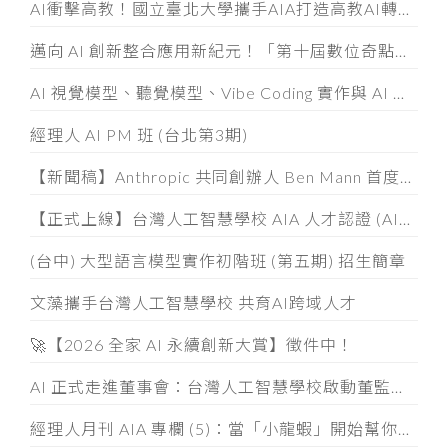
AI衝擊高教！國立臺北大學攜手AIA打造高教AI轉型示範模式
邁向 AI 創新整合應用新紀元！「第十屆數位奇點獎」8/5起全面開放徵件
AI 視覺模型、聽覺模型、Vibe Coding 實作與 AI 素養認證工作坊
經理人 AI PM 班 (台北第3期)
【新聞稿】Anthropic 共同創辦人 Ben Mann 首度訪台
【正式上線】台灣人工智慧學校 AIA 人才認證 (AIATC) 專屬網站啟用！
(台中) 大型語言模型實作初階班 (第五期) 招生簡章
文藻攜手台灣人工智慧學校 共育AI跨域人才
🚀【2026 全家 AI 永續創新大賞】徵件中！
AI 正式走進董事會：台灣人工智慧學校啟動董監事 AI 治理必修課
經理人月刊 AIA 專欄 (5)：當「小龍蝦」開始幫你整資料、發信件， 企業如何「分人、分技能、分層」授權