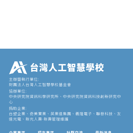
主辦暨執行單位:
財團法人台灣人工智慧學校基金會
協辦單位:
中央研究院資訊科學研究所、中央研究院資訊科技創新研究中
心
捐助企業:
台塑企業、奇美實業、英業達集團、義隆電子、聯發科技、友
達光電、新光人壽-新壽管理維護
企業專區
招生專區
社群交流
最新消息