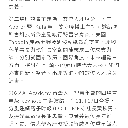
意義。
第二場座談會主題為「數位人才培育」，由
Appier 暨 iKala 董事簡立峰博士主持，邀請國
科會科技辦公室副執行秘書李育杰、美國
Taboola 產品開發及研發副總裁俞寧寧、聯發
科董事長與執行長室顧問陳志成三位來賓與
談，分別就國家政策、國際角度、未來趨勢三
方面，探討在 AI 領軍的數位時代大未來，如何
落實創新、整合、串聯等能力的數位人才培育
計畫。
2022 AI Academy 台灣人工智慧年會的四場重
量級 Keynote 主題演講，在11月19日登場，
分別邀請電子時報 (DIGITIMES) 社長黃欽勇、
友達光電數位長謝忠賢、英業達數位長陳維
超、史丹佛大學客座教授張智威四位重量級人