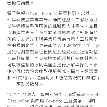
士擔任講者。
電子時報 (DIGITIMES) 社長黃欽勇，以其三十
七年科技產業專業分析師的經歷，由客觀角度
從半導體業看供應鏈的挑戰與人才需求，並且
協助產業思考自身之於全球地緣政治所扮演的
角色；友達光電與英業達皆為台灣人工智慧學
校的捐助企業，更是產業 AI 化的標竿企業，友
達光電謝忠賢數位長闡述友達光電的數位轉型
計畫與成果；而英業達陳維超數位長則針對 AI
可以被信賴的原則與層面進行拆解與探討。最
後史丹佛大學客座教授張智威，探討人類意識
和 AI 的結合，進而對人工智慧實現的目標進行
一些預測與啟發。
2022年台灣人工智慧年會除了兩場重磅 Panel
Discussion 與四場 Keynote 主題演講，同時