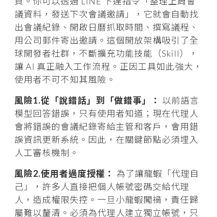
頁。你可以透過 LINE 下達指令「整理上周會
議資料，發送下次會議邀請」，它就會自動找
出會議紀錄、開啟日曆抓取時間、撰寫議程、
用公司郵件寄出邀請。這個開放架構吸引了全
球開發者社群，不斷擴充功能技能（Skill），
讓 AI 真正融入工作流程。正因工具如此強大，
使用者不可不知其風險。
風險1.從「說錯話」到「做錯事」：
以前語言
模型回答錯誤，只有使用者知道；現在代理人
會將錯誤的會議紀錄寄給主管和客戶，會用錯
誤資訊更新系統。因此，在關鍵節點必須埋入
人工審核機制。
風險2.使用者過度授權：
為了讓龍蝦「代理自
己」，許多人直接把個人帳號密碼交給代理
人，造成權限失控。一旦小龍蝦闖禍，責任歸
屬難以釐清。必須為代理人建立獨立帳號，只