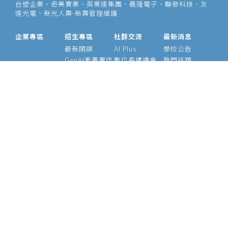
台塑企業、奇美實業、英業達集團、義隆電子、聯發科技、友
達光電、新光人壽-新壽管理維護
企業專區
招生專區
社群交流
最新消息
最新開課
AI Plus
學校公告
GenAI素養實作
數位長爐邊會
熱門話題
大型語言模型
產業 AI 論壇
影音專區
經理人 AIPM 班
AI Outlook
經理人班
Meetup
產業 AI 專班
Medium
技術領袖班
專題實作班
智慧醫療班
Edge AI 班
課程資訊
校友資源
關於我們
師資介紹
支持校友
基金會
管理辦法
學號查詢
願景使命
常見問題
校長的話
執行長