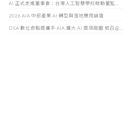
AI 正式走進董事會：台灣人工智慧學校啟動董監事 AI 治理必修課
2026 AIA 中部產業 AI 轉型與落地應用論壇
DSA 數位奇點獎攜手 AIA 擴大 AI 獎項版圖 號召企業與科技公司共創 AI 應用新典範