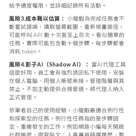
給予適度權限，並詳細記錄所有活動。
風險3.成本難以估算：
小龍蝦為完成任務會不
斷嘗試錯誤、讀取螢幕截圖、重新規畫路徑，
可能呼叫 API 數十次甚至上百次。看似簡單的
任務，實際可能包含數十個步驟，每步驟都會
消耗 token。
風險4.影子AI（Shadow AI）：
當AI代理工具
這麼好用，員工會有強烈誘因私下使用，安裝
在個人電腦、用個人帳號串接。管理階層與其
禁止，不如主動提供合規管道，將代理人納入
正式管理。
依筆者自己的使用經驗，小龍蝦最適合例行性
和探索型的任務，例行性任務指的是步驟固
定、重複發生的工作。例如網路小編每天開啟
社群帳號、撰寫貼文；人事專員篩選履歷、整