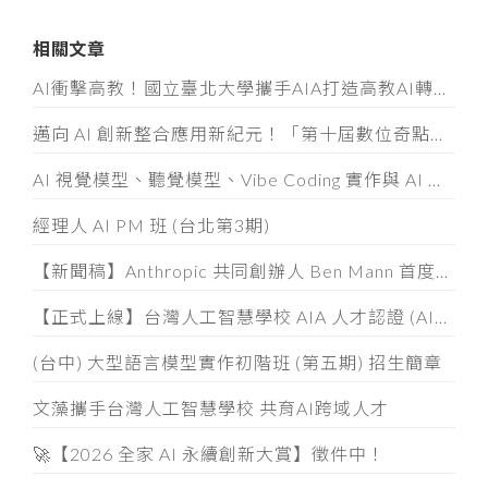
相關文章
AI衝擊高教！國立臺北大學攜手AIA打造高教AI轉型示範模式
邁向 AI 創新整合應用新紀元！「第十屆數位奇點獎」8/5起全面開放徵件
AI 視覺模型、聽覺模型、Vibe Coding 實作與 AI 素養認證工作坊
經理人 AI PM 班 (台北第3期)
【新聞稿】Anthropic 共同創辦人 Ben Mann 首度訪台
【正式上線】台灣人工智慧學校 AIA 人才認證 (AIATC) 專屬網站啟用！
(台中) 大型語言模型實作初階班 (第五期) 招生簡章
文藻攜手台灣人工智慧學校 共育AI跨域人才
🚀【2026 全家 AI 永續創新大賞】徵件中！