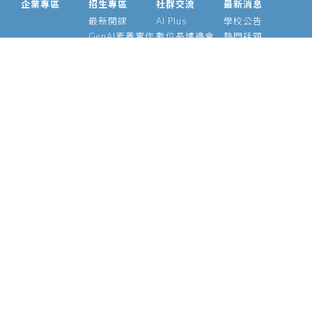
企業專區
招生專區
社群交流
最新消息
最新開課
AI Plus
學校公告
GenAI素養實作
數位長爐邊會
熱門話題
大型語言模型
產業 AI 論壇
影音專區
經理人 AIPM 班
AI Outlook
經理人班
Meetup
產業 AI 專班
Medium
技術領袖班
專題實作班
智慧醫療班
Edge AI 班
課程資訊
校友資源
關於我們
師資介紹
支持校友
基金會
管理辦法
學號查詢
願景使命
常見問題
校長的話
執行長
陳昇瑋說
官方社群
資安政策