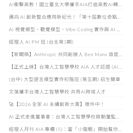
AI衝擊高教！國立臺北大學攜手AIA打造高教AI轉型示範模式
邁向 AI 創新整合應用新紀元！「第十屆數位奇點獎」8/5起全面開放徵件
AI 視覺模型、聽覺模型、Vibe Coding 實作與 AI 素養認證工作坊
經理人 AI PM 班 (台北第3期)
【新聞稿】Anthropic 共同創辦人 Ben Mann 首度訪台
【正式上線】台灣人工智慧學校 AIA 人才認證 (AIATC) 專屬網站啟用！
(台中) 大型語言模型實作初階班 (第五期) 招生簡章
文藻攜手台灣人工智慧學校 共育AI跨域人才
🚀【2026 全家 AI 永續創新大賞】徵件中！
AI 正式走進董事會：台灣人工智慧學校啟動董監事 AI 治理必修課
經理人月刊 AIA 專欄 (5)：當「小龍蝦」開始幫你整資料、發信件， 企業如何「分人、分技能、分層」授權