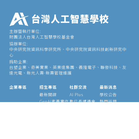
主辦暨執行單位:
財團法人台灣人工智慧學校基金會
協辦單位:
中央研究院資訊科學研究所、中央研究院資訊科技創新研究中
心
捐助企業:
台塑企業、奇美實業、英業達集團、義隆電子、聯發科技、友
達光電、新光人壽-新壽管理維護
企業專區
招生專區
社群交流
最新消息
最新開課
AI Plus
學校公告
GenAI素養實作
數位長爐邊會
熱門話題
大型語言模型
產業 AI 論壇
影音專區
經理人 AIPM 班
AI Outlook
經理人班
Meetup
產業 AI 專班
Medium
技術領袖班