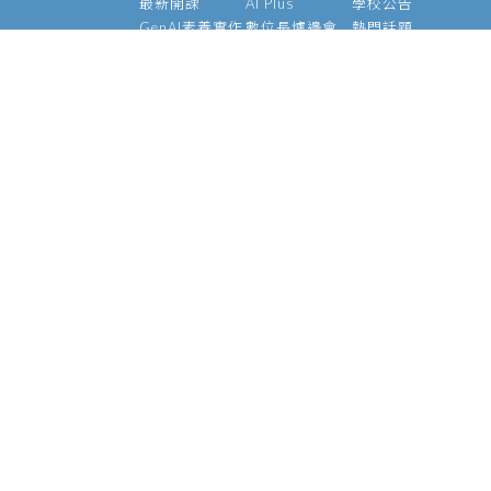
最新開課
AI Plus
學校公告
GenAI素養實作
數位長爐邊會
熱門話題
大型語言模型
產業 AI 論壇
影音專區
經理人 AIPM 班
AI Outlook
經理人班
Meetup
產業 AI 專班
Medium
技術領袖班
專題實作班
智慧醫療班
Edge AI 班
課程資訊
校友資源
關於我們
師資介紹
支持校友
基金會
管理辦法
學號查詢
願景使命
常見問題
校長的話
執行長
陳昇瑋說
官方社群
資安政策
個資聲明