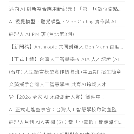
邁向 AI 創新整合應用新紀元！「第十屆數位奇點獎」8/5起全面開放徵件
AI 視覺模型、聽覺模型、Vibe Coding 實作與 AI 素養認證工作坊
經理人 AI PM 班 (台北第3期)
【新聞稿】Anthropic 共同創辦人 Ben Mann 首度訪台
【正式上線】台灣人工智慧學校 AIA 人才認證 (AIATC) 專屬網站啟用！
(台中) 大型語言模型實作初階班 (第五期) 招生簡章
文藻攜手台灣人工智慧學校 共育AI跨域人才
🚀【2026 全家 AI 永續創新大賞】徵件中！
AI 正式走進董事會：台灣人工智慧學校啟動董監事 AI 治理必修課
經理人月刊 AIA 專欄 (5)：當「小龍蝦」開始幫你整資料、發信件， 企業如何「分人、分技能、分層」授權