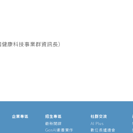
團健康科技事業群資訊長）
企業專區
招生專區
社群交流
最新開課
AI Plus
GenAI素養實作
數位長爐邊會