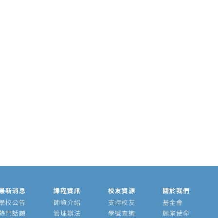
最新消息
課程資訊
校友資源
關於我們
學校公告
師資介紹
支持校友
基金會
熱門話題
管理辦法
學號查詢
願景使命