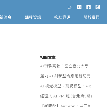
EN
新消息
課程資訊
校友資源
關於我們
相關文章
AI衝擊高教！國立臺北大學攜手AIA打造高教AI轉型示範模式
邁向 AI 創新整合應用新紀元！「第十屆數位奇點獎」8/5起全面開放徵件
AI 視覺模型、聽覺模型、Vibe Coding 實作與 AI 素養認證工作坊
經理人 AI PM 班 (台北第3期)
【新聞稿】Anthropic 共同創辦人 Ben Mann 首度訪台