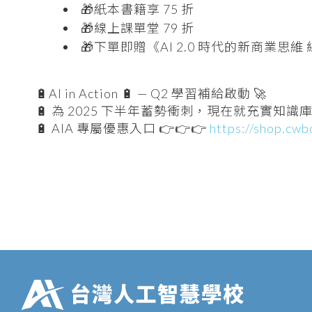
🎁紙本書籍享 75 折
🎁線上課單堂 79 折
🎁下單即贈《AI 2.0 時代的新商業思維
🔋AI in Action 🔋 — Q2 學習補給啟動 🚀
🔋 為 2025 下半年蓄勢衝刺，現在就充實知識庫 
🔋 AIA 專屬優惠入口 👉👉👉
https://shop.cw