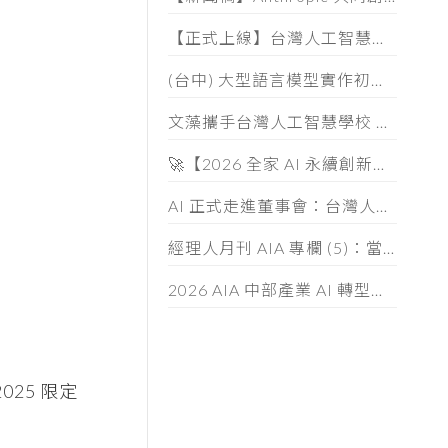
【正式上線】台灣人工智慧學校 AIA 人才認證 (AIATC) 專屬網站啟用！
(台中) 大型語言模型實作初階班 (第五期) 招生簡章
文藻攜手台灣人工智慧學校 共育AI跨域人才
🚀【2026 全家 AI 永續創新大賞】徵件中！
AI 正式走進董事會：台灣人工智慧學校啟動董監事 AI 治理必修課
經理人月刊 AIA 專欄 (5)：當「小龍蝦」開始幫你整資料、發信件， 企業如何「分人、分技能、分層」授權
2026 AIA 中部產業 AI 轉型與落地應用論壇
025 限定