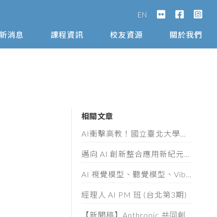
EN
新消息
課程資訊
校友資源
關於我們
相關文章
AI衝擊高教！國立臺北大學攜手AIA打造高教AI轉型示範模式
邁向 AI 創新整合應用新紀元！「第十屆數位奇點獎」8/5起全面開放徵件
AI 視覺模型、聽覺模型、Vibe Coding 實作與 AI 素養認證工作坊
經理人 AI PM 班 (台北第3期)
【新聞稿】Anthropic 共同創辦人 Ben Mann 首度訪台