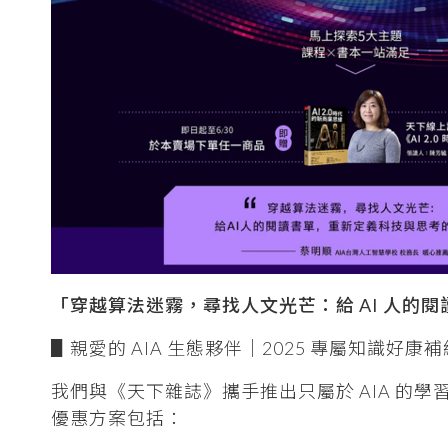
「穿越算法迷霧，尋找人文光芒：給 AI 人的
▋親愛的 AIA 生態夥伴｜2025 專屬知識好康
我們與《天下雜誌》攜手推出只屬於 AIA 的學習優惠
優惠方案包括：