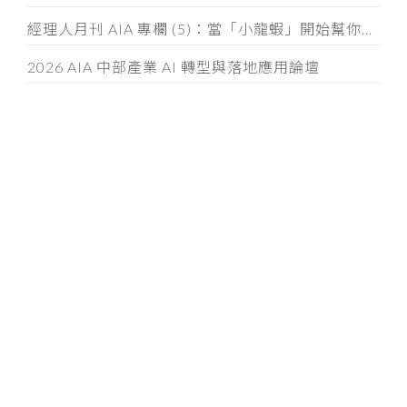
經理人月刊 AIA 專欄 (5)：當「小龍蝦」開始幫你整資料、發信件， 企業如何「分人、分技能、分層」授權
2026 AIA 中部產業 AI 轉型與落地應用論壇