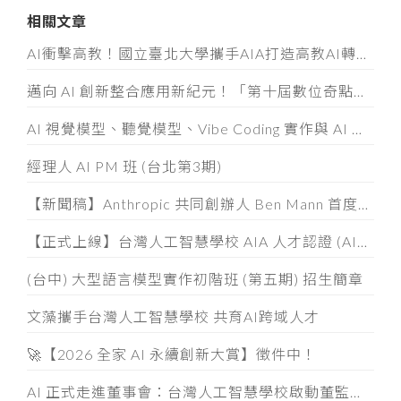
相關文章
AI衝擊高教！國立臺北大學攜手AIA打造高教AI轉型示範模式
邁向 AI 創新整合應用新紀元！「第十屆數位奇點獎」8/5起全面開放徵件
AI 視覺模型、聽覺模型、Vibe Coding 實作與 AI 素養認證工作坊
經理人 AI PM 班 (台北第3期)
【新聞稿】Anthropic 共同創辦人 Ben Mann 首度訪台
【正式上線】台灣人工智慧學校 AIA 人才認證 (AIATC) 專屬網站啟用！
(台中) 大型語言模型實作初階班 (第五期) 招生簡章
文藻攜手台灣人工智慧學校 共育AI跨域人才
🚀【2026 全家 AI 永續創新大賞】徵件中！
AI 正式走進董事會：台灣人工智慧學校啟動董監事 AI 治理必修課