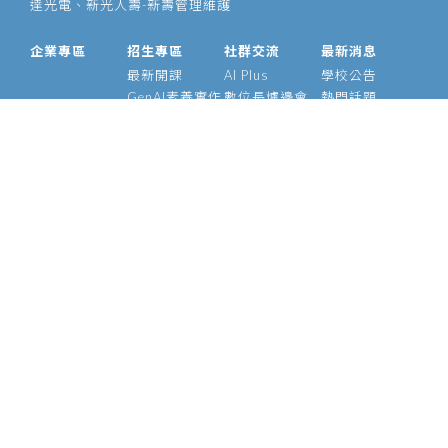
達光電、新光人壽-新壽管理維護
企業專區
招生專區
社群交流
最新消息
最新開課
AI Plus
學校公告
GenAI素養實作
數位長爐邊會
熱門話題
大型語言模型
產業 AI 論壇
影音專區
經理人 AIPM 班
AI Outlook
經理人班
Meetup
產業 AI 專班
Medium
技術領袖班
專題實作班
智慧醫療班
Edge AI 班
課程資訊
校友資源
關於我們
師資介紹
支持校友
基金會
管理辦法
學號查詢
願景使命
常見問題
校長的話
執行長
陳昇瑋說