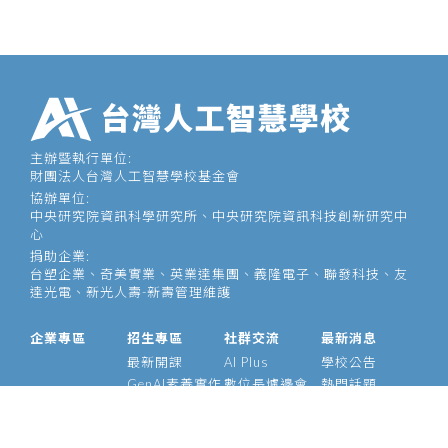
主辦暨執行單位:
財團法人台灣人工智慧學校基金會
協辦單位:
中央研究院資訊科學研究所、中央研究院資訊科技創新研究中
心
捐助企業:
台塑企業、奇美實業、英業達集團、義隆電子、聯發科技、友
達光電、新光人壽-新壽管理維護
企業專區
招生專區
社群交流
最新消息
最新開課
AI Plus
學校公告
GenAI素養實作
數位長爐邊會
熱門話題
大型語言模型
產業 AI 論壇
影音專區
經理人 AIPM 班
AI Outlook