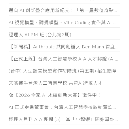
邁向 AI 創新整合應用新紀元！「第十屆數位奇點獎」8/5起全面開放徵件
AI 視覺模型、聽覺模型、Vibe Coding 實作與 AI 素養認證工作坊
經理人 AI PM 班 (台北第3期)
【新聞稿】Anthropic 共同創辦人 Ben Mann 首度訪台
【正式上線】台灣人工智慧學校 AIA 人才認證 (AIATC) 專屬網站啟用！
(台中) 大型語言模型實作初階班 (第五期) 招生簡章
文藻攜手台灣人工智慧學校 共育AI跨域人才
🚀【2026 全家 AI 永續創新大賞】徵件中！
AI 正式走進董事會：台灣人工智慧學校啟動董監事 AI 治理必修課
經理人月刊 AIA 專欄 (5)：當「小龍蝦」開始幫你整資料、發信件， 企業如何「分人、分技能、分層」授權