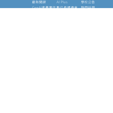
最新開課
AI Plus
學校公告
GenAI素養實作
數位長爐邊會
熱門話題
大型語言模型
產業 AI 論壇
影音專區
經理人 AIPM 班
AI Outlook
經理人班
Meetup
產業 AI 專班
Medium
技術領袖班
專題實作班
智慧醫療班
Edge AI 班
課程資訊
校友資源
關於我們
師資介紹
支持校友
基金會
管理辦法
學號查詢
願景使命
常見問題
校長的話
執行長
陳昇瑋說
官方社群
資安政策
個資聲明