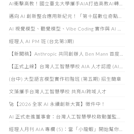
AI衝擊高教！國立臺北大學攜手AIA打造高教AI轉型示範模式
邁向 AI 創新整合應用新紀元！「第十屆數位奇點獎」8/5起全面開放徵件
AI 視覺模型、聽覺模型、Vibe Coding 實作與 AI 素養認證工作坊
經理人 AI PM 班 (台北第3期)
【新聞稿】Anthropic 共同創辦人 Ben Mann 首度訪台
【正式上線】台灣人工智慧學校 AIA 人才認證 (AIATC) 專屬網站啟用！
(台中) 大型語言模型實作初階班 (第五期) 招生簡章
文藻攜手台灣人工智慧學校 共育AI跨域人才
🚀【2026 全家 AI 永續創新大賞】徵件中！
AI 正式走進董事會：台灣人工智慧學校啟動董監事 AI 治理必修課
經理人月刊 AIA 專欄 (5)：當「小龍蝦」開始幫你整資料、發信件， 企業如何「分人、分技能、分層」授權