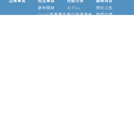
企業專區
招生專區
社群交流
最新消息
最新開課
AI Plus
學校公告
GenAI素養實作
數位長爐邊會
熱門話題
大型語言模型
產業 AI 論壇
影音專區
經理人 AIPM 班
AI Outlook
經理人班
Meetup
產業 AI 專班
Medium
技術領袖班
專題實作班
智慧醫療班
Edge AI 班
課程資訊
校友資源
關於我們
師資介紹
支持校友
基金會
管理辦法
學號查詢
願景使命
常見問題
校長的話
執行長
陳昇瑋說
官方社群
資安政策