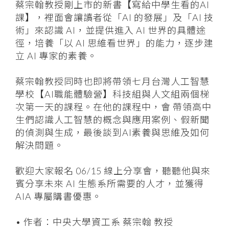
蔡宗翰教授剛上市的新書【寫給中學生看的AI
課】，裡面會讓讀者從「AI 的發展」及「AI 技
術」來認識 AI，並提供進入 AI 世界的具體途
徑，培養「以 AI 思維看世界」的能力，逐步建
立 AI 專家的素養。
蔡宗翰教授同時也即將帶領七月台灣人工智慧
學校【AI職能體驗營】科技組與人文組兩個梯
次第一天的課程。在他的課程中，會 帶領高中
生們認識人工智慧的概念與應用案例、假新聞
的偵測與生成，最後談到AI素養與思維及如何
解決問題。
歡迎大家報名 06/15 線上分享會，聽聽他與來
賓分享未來 AI 生態系所需要的人才，並獲得
AIA 專屬購書優惠。
• 作者：中央大學資工系 蔡宗翰 教授