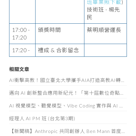
班畢業照下載
)
技術班 - 楊先
民
17:00 -
頒獎時間
蔡明順營運長
17:20
17:20 -
禮成 & 合影留念
相關文章
AI衝擊高教！國立臺北大學攜手AIA打造高教AI轉型示範模式
邁向 AI 創新整合應用新紀元！「第十屆數位奇點獎」8/5起全面開放徵件
AI 視覺模型、聽覺模型、Vibe Coding 實作與 AI 素養認證工作坊
經理人 AI PM 班 (台北第3期)
【新聞稿】Anthropic 共同創辦人 Ben Mann 首度訪台