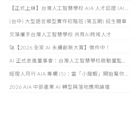
【正式上線】台灣人工智慧學校 AIA 人才認證 (AIATC) 專屬網站啟用！
(台中) 大型語言模型實作初階班 (第五期) 招生簡章
文藻攜手台灣人工智慧學校 共育AI跨域人才
🚀【2026 全家 AI 永續創新大賞】徵件中！
AI 正式走進董事會：台灣人工智慧學校啟動董監事 AI 治理必修課
經理人月刊 AIA 專欄 (5)：當「小龍蝦」開始幫你整資料、發信件， 企業如何「分人、分技能、分層」授權
2026 AIA 中部產業 AI 轉型與落地應用論壇