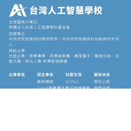
主辦暨執行單位:
財團法人台灣人工智慧學校基金會
協辦單位:
中央研究院資訊科學研究所、中央研究院資訊科技創新研究中
心
捐助企業:
台塑企業、奇美實業、英業達集團、義隆電子、聯發科技、友
達光電、新光人壽-新壽管理維護
企業專區
招生專區
社群交流
最新消息
最新開課
AI Plus
學校公告
GenAI素養實作
數位長爐邊會
熱門話題
大型語言模型
產業 AI 論壇
影音專區
經理人 AIPM 班
AI Outlook
經理人班
Meetup
產業 AI 專班
Medium
技術領袖班
專題實作班