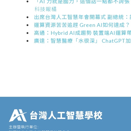
「AI 力就是國力，這個話一點都不誇張
科技報橘
出席台灣人工智慧年會開幕式 副總統：
運算資源苦苦追趕 Green AI如何達成？
高通：Hybrid AI成趨勢 裝置端AI運
廣達：智慧醫療「水很深」 ChatGPT
主辦暨執行單位: