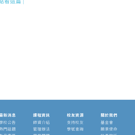
重點看這篇
|
聞
最新消息
課程資訊
校友資源
關於我們
學校公告
師資介紹
支持校友
基金會
熱門話題
管理辦法
學號查詢
願景使命