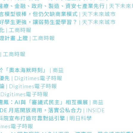
、醫療、金融、政府、製造、資安七產業先行
| 天下未
語言模型很棒，但仍欠缺商業模式
| 天下未來城市
使好學生更強，讓弱勢生愛學習？
| 天下未來城市
化
| 工商時報
證計畫 上膛
| 工商時報
| 工商時報
於「奧本海默時刻」
| 商益
優先
| Digitimes電子時報
論
| Digitimes電子時報
 Digitimes電子時報
唐鳳：AI與「審議式民主」相互擴展
| 商益
AIDE 月底開放商用，落實公私合力
| INSIDE
科院宣布打造可靠對話引擎
| 明日科學
itimes電子時報