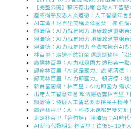
【完整公開】賴清德出席 台灣人工智慧
產業衝擊反思人文道德！人工智慧年會登
AI革命！林百里笑稱要像國父一樣 強調
賴清德：AI力就是國力 地緣政治重組
賴清德：AI力就是國力 地緣政治重組
賴清德：AI力就是國力 台灣需擁有AI
林百里：廣達不愁訂單 供應鏈缺料「沒
廣達林百里：AI力就是國力 這形容一
認命林百里「AI就是國力」說 賴清德
認同林百里「AI力即國力」 賴清德：
新首富開講！林百里：AI力即國力.需
出席人工智慧年會 賴清德透露林百里「
賴清德：發展人工智慧要秉持民主精神
廣達林百里：AI、科技永遠都是雙刃劍
肯定林百里「這句話」 賴清德：AI時
AI新時代黎明到 林百里：往後5~10年