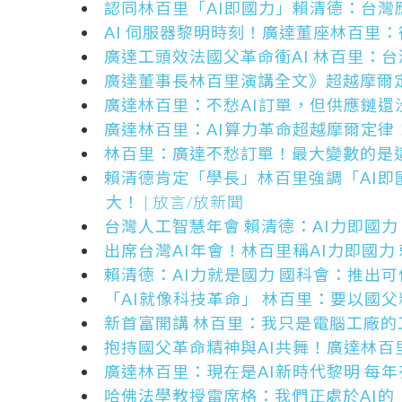
認同林百里「AI即國力」賴清德：台灣
AI 伺服器黎明時刻！廣達董座林百里：往
廣達工頭效法國父革命衝AI 林百里：
廣達董事長林百里演講全文》超越摩爾定
廣達林百里：不愁AI訂單，但供應鏈還
廣達林百里：AI算力革命超越摩爾定律
林百里：廣達不愁訂單！最大變數的是
賴清德肯定「學長」林百里強調「AI即
大！
| 放言/放新聞
台灣人工智慧年會 賴清德：AI力即國力
出席台灣AI年會！林百里稱AI力即國力
賴清德：AI力就是國力 國科會：推出可
「AI就像科技革命」 林百里：要以國
新首富開講 林百里：我只是電腦工廠的
抱持國父革命精神與AI共舞！廣達林百
廣達林百里：現在是AI新時代黎明 每
哈佛法學教授雷席格：我們正處於AI