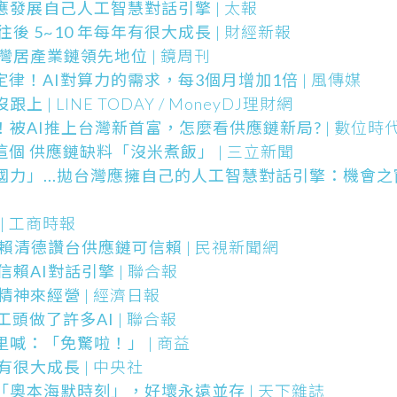
應發展自己人工智慧對話引擎
| 太報
後 5~10 年每年有很大成長
| 財經新報
台灣居產業鏈領先地位
| 鏡周刊
律！AI對算力的需求，每3個月增加1倍
| 風傳媒
沒跟上
| LINE TODAY / MoneyDJ理財網
！被AI推上台灣新首富，怎麼看供應鏈新局?
| 數位時
這個 供應鏈缺料「沒米煮飯」
| 三立新聞
國力」...拋台灣應擁自己的人工智慧對話引擎：機會
| 工商時報
 賴清德讚台供應鏈可信賴
| 民視新聞網
信賴AI對話引擎
| 聯合報
父精神來經營
| 經濟日報
工頭做了許多AI
| 聯合報
里喊：「免驚啦！」
| 商益
年有很大成長
| 中央社
的「奧本海默時刻」，好壞永遠並存
| 天下雜誌