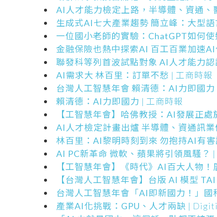
AI人才能力檢定上路，半導體、資通
生成式AI七大產業趨勢 簡立峰：大型
一位國小老師的實驗：ChatGPT如何
金融保險也熱中探索AI 百工百業加速AI
聯發科等列首波試點對象 AI人才能力認
AI需求大 林百里：訂單不愁
| 工商時報
台灣人工智慧年會 賴清德：AI力即國力
賴清德：AI力即國力
| 工商時報
【工智慧年會】哈佛教授：AI發展正處
AI人才檢定計畫出爐 半導體、資通訊業
林百里：AI黎明時刻到來 勿抱持AI有害
AI PC新革命 微軟、蘋果將引領風騷？
|
【工智慧年會】《時代》AI百大人物！
【台灣人工智慧年會】台版 AI 模型 T
台灣人工智慧年會「AI即新國力！」國
產業AI化挑戰：GPU、人才兩缺
| Dig