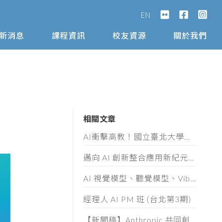
EN
新消息
課程資訊
校友資源
關於我們
相關文章
AI衝擊高教！國立臺北大學攜手AIA打造高教AI轉型示範模式
邁向 AI 創新整合應用新紀元！「第十屆數位奇點獎」8/5起全面開放徵件
AI 視覺模型、聽覺模型、Vibe Coding 實作與 AI 素養認證工作坊
經理人 AI PM 班 (台北第3期)
【新聞稿】Anthropic 共同創辦人 Ben Mann 首度訪台