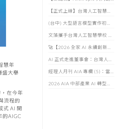
【正式上線】台灣人工智慧學校 AIA 人才認證 (AIATC) 專屬網站啟用！
(台中) 大型語言模型實作初階班 (第五期) 招生簡章
文藻攜手台灣人工智慧學校 共育AI跨域人才
🚀【2026 全家 AI 永續創新大賞】徵件中！
AI 正式走進董事會：台灣人工智慧學校啟動董監事 AI 治理必修課
工智慧年
經理人月刊 AIA 專欄 (5)：當「小龍蝦」開始幫你整資料、發信件， 企業如何「分人、分技能、分層」授權
廳盛大舉
2026 AIA 中部產業 AI 轉型與落地應用論壇
爆發，在今年
與流程的
式 AI 開
23年的AIGC