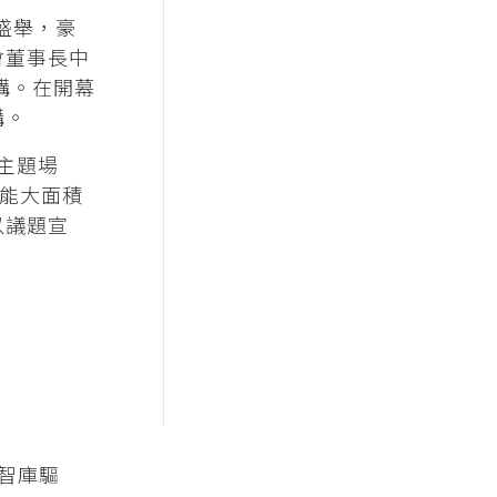
共襄盛舉，豪
會董事長中
講。在開幕
講。
文主題場
也能大面積
以議題宣
、智庫驅