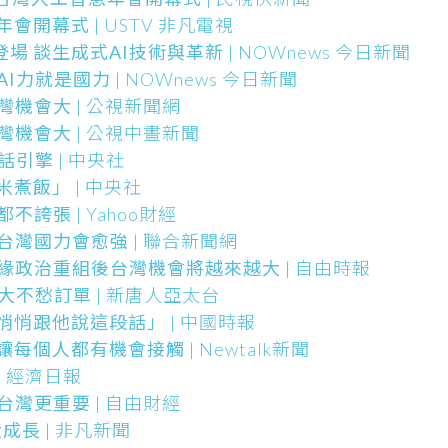
年會開幕式
| USTV 非凡電視
場 談生成式AI技術與革新
| NOWnews 今日新聞
AI力就是國力
| NOWnews 今日新聞
台灣機會大
| 公視新聞網
台灣機會大
| 公視中晝新聞
對話引擎
| 中央社
米煮飯」
| 中央社
點都不誇張
| Yahoo財經
：台灣國力會愈強
| 聯合新聞網
地緣政治重組後台灣機會將越來越大
| 自由時報
求大不愁訂單
| 新唐人亞太台
悄悄跟他說這段話」
| 中國時報
 讓每個人都有機會接觸
| Newtalk新聞
| 經濟日報
代台灣更重要
| 自由財經
大成長
| 非凡新聞