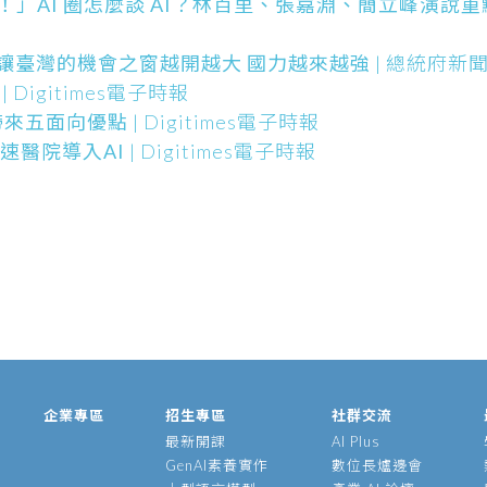
！」AI 圈怎麼談 AI？林百里、張嘉淵、簡立峰演說
讓臺灣的機會之窗越開越大 國力越來越強
| 總統府新
| Digitimes電子時報
算帶來五面向優點
| Digitimes電子時報
加速醫院導入AI
| Digitimes電子時報
企業專區
招生專區
社群交流
最新開課
AI Plus
GenAI素養實作
數位長爐邊會