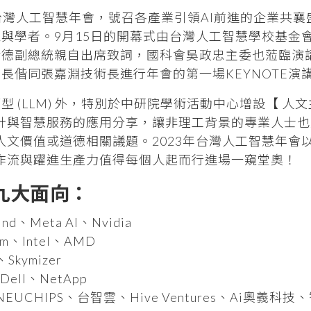
 Conference台灣人工智慧年會，號召各產業引領AI前進的企業
與學者。9月15日的開幕式由台灣人工智慧學校基金
清德副總統親自出席致詞，國科會吳政忠主委也蒞臨演
長偕同張嘉淵技術長進行年會的第一場KEYNOTE演
 (LLM) 外，特別於中研院學術活動中心增設【 人
設計與智慧服務的應用分享，讓非理工背景的專業人士
思人文價值或道德相關議題。2023年台灣人工智慧年會
工作流與躍進生產力值得每個人起而行進場一窺堂奧！
的九大面向：
nd、Meta AI、Nvidia
、Intel、AMD
、Skymizer
Dell、NetApp
NEUCHIPS、台智雲、Hive Ventures、Ai奧義科技