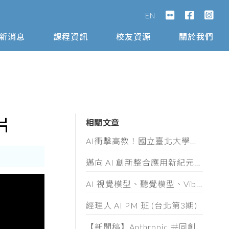
EN
新消息
課程資訊
校友資源
關於我們
片
相關文章
AI衝擊高教！國立臺北大學攜手AIA打造高教AI轉型示範模式
邁向 AI 創新整合應用新紀元！「第十屆數位奇點獎」8/5起全面開放徵件
AI 視覺模型、聽覺模型、Vibe Coding 實作與 AI 素養認證工作坊
經理人 AI PM 班 (台北第3期)
【新聞稿】Anthropic 共同創辦人 Ben Mann 首度訪台