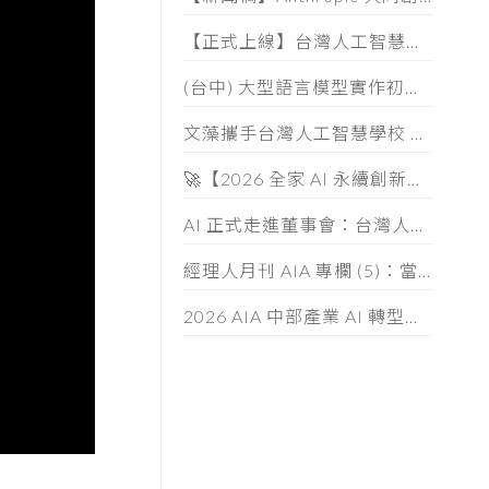
【正式上線】台灣人工智慧學校 AIA 人才認證 (AIATC) 專屬網站啟用！
(台中) 大型語言模型實作初階班 (第五期) 招生簡章
文藻攜手台灣人工智慧學校 共育AI跨域人才
🚀【2026 全家 AI 永續創新大賞】徵件中！
AI 正式走進董事會：台灣人工智慧學校啟動董監事 AI 治理必修課
經理人月刊 AIA 專欄 (5)：當「小龍蝦」開始幫你整資料、發信件， 企業如何「分人、分技能、分層」授權
2026 AIA 中部產業 AI 轉型與落地應用論壇