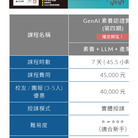
GenAI 素養認證實
(第四期)
課程名稱
確定開班！
素養 + LLM + 產業
課程時數
7 天 ( 45.5 小時 )
課程費用
45,000 元
校友 / 團報 (3-5人)
40,000 元
優惠
授課模式
實體授課
⭐
~
⭐⭐⭐
難易度
（適合新手）