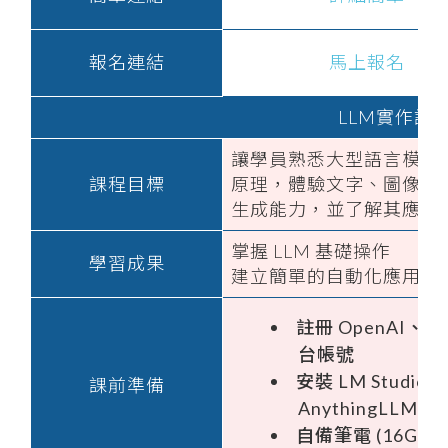
報名連結
馬上報名
LLM實作課
讓學員熟悉大型語言模型
課程目標
原理，體驗文字、圖像、
生成能力，並了解其應用
掌握 LLM 基礎操作
學習成果
建立簡單的自動化應用流
註冊 OpenAI、Ma
台帳號
安裝 LM Studio、
課前準備
AnythingLLM
自備筆電 (16GB 