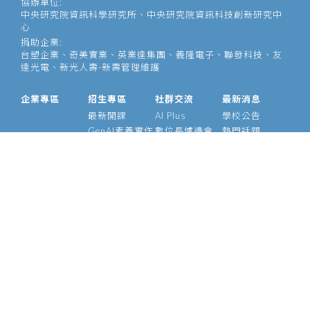
協辦單位:
中央研究院資訊科學研究所、中央研究院資訊科技創新研究中
心
捐助企業:
台塑企業、奇美實業、英業達集團、義隆電子、聯發科技、友
達光電、新光人壽-新壽管理維護
企業專區
招生專區
社群交流
最新消息
最新開課
AI Plus
學校公告
GenAI素養實作
數位長爐邊會
熱門話題
大型語言模型
產業 AI 論壇
影音專區
經理人 AIPM 班
AI Outlook
經理人班
Meetup
產業 AI 專班
Medium
技術領袖班
專題實作班
智慧醫療班
Edge AI 班
課程資訊
校友資源
關於我們
師資介紹
支持校友
基金會