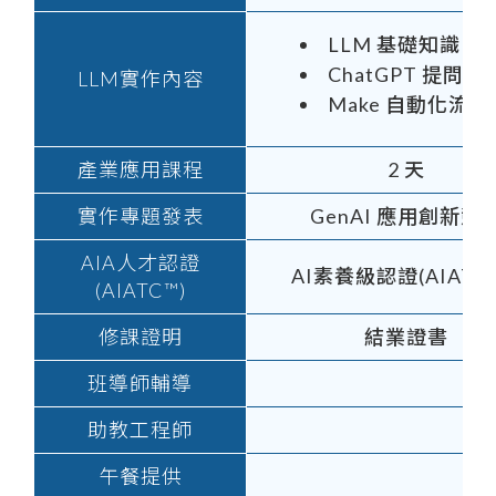
LLM 基礎知識
ChatGPT 提問技
LLM實作內容
Make 自動化流
產業應用課程
2 天
實作專題發表
GenAI 應用創新競
AIA人才認證
AI素養級認證(AIATCL
(AIATC™)
修課證明
結業證書
班導師輔導
助教工程師
午餐提供