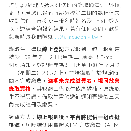
培訓班/經理人週末研修班的錄取通知信已個別
寄出，若您已報名南部分校第二期的課程但未
收到信件可直接使用報名時姓名及 Email 登入
以下連結查詢報名結果，若有任何疑問，歡迎
您隨時跟我們聯繫
st@aiacademy.tw
。
錄取生一律以
線上登記
方式報到，線上報到連
結於 108 年 7 月 2 日 (星期二) 前寄出 E-mail
個別通知。登記時間為即日起至 108 年 7 月 9
日（星期二）23:59 止，並請錄取生於規定時
間內完成繳費，
逾期未完成繳費者，視同放棄
錄取資格
，其缺額由備取生依序遞補，原錄取
生不得異議。備取生需於遞補通知寄送後三天
內完成註冊及繳費。
繳費方式：
線上報到後，平台將提供一組虛擬
帳號
，屆時請使用實體 ATM 完成繳費（ATM