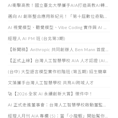
AI衝擊高教！國立臺北大學攜手AIA打造高教AI轉型示範模式
邁向 AI 創新整合應用新紀元！「第十屆數位奇點獎」8/5起全面開放徵件
AI 視覺模型、聽覺模型、Vibe Coding 實作與 AI 素養認證工作坊
經理人 AI PM 班 (台北第3期)
【新聞稿】Anthropic 共同創辦人 Ben Mann 首度訪台
【正式上線】台灣人工智慧學校 AIA 人才認證 (AIATC) 專屬網站啟用！
(台中) 大型語言模型實作初階班 (第五期) 招生簡章
文藻攜手台灣人工智慧學校 共育AI跨域人才
🚀【2026 全家 AI 永續創新大賞】徵件中！
AI 正式走進董事會：台灣人工智慧學校啟動董監事 AI 治理必修課
經理人月刊 AIA 專欄 (5)：當「小龍蝦」開始幫你整資料、發信件， 企業如何「分人、分技能、分層」授權