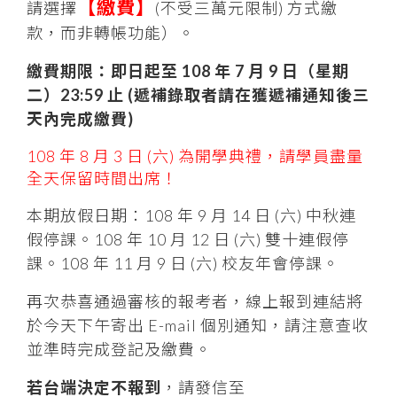
【繳費】
請選擇
(不受三萬元限制) 方式繳
款，而非轉帳功能）。
繳費期限：即日起至 108 年 7 月 9 日（星期
二）23:59 止 (遞補錄取者請在獲遞補通知後三
天內完成繳費)
108 年 8 月 3 日 (六) 為開學典禮，請學員盡量
全天保留時間出席！
本期放假日期：108 年 9 月 14 日 (六) 中秋連
假停課。108 年 10 月 12 日 (六) 雙十連假停
課。108 年 11 月 9 日 (六) 校友年會停課。
再次恭喜通過審核的報考者，線上報到連結將
於今天下午寄出 E-mail 個別通知，請注意查收
並準時完成登記及繳費。
若台端決定不報到
，請發信至