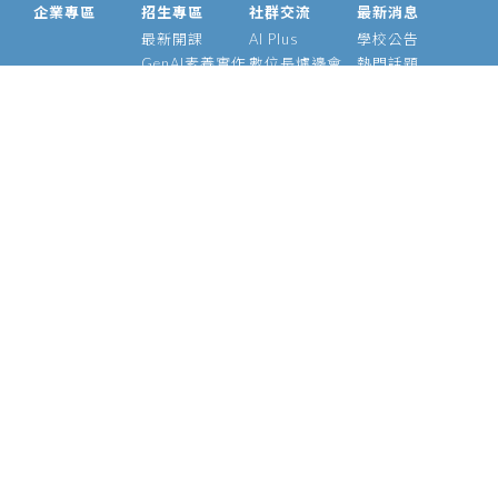
企業專區
招生專區
社群交流
最新消息
最新開課
AI Plus
學校公告
GenAI素養實作
數位長爐邊會
熱門話題
大型語言模型
產業 AI 論壇
影音專區
經理人 AIPM 班
AI Outlook
經理人班
Meetup
產業 AI 專班
Medium
技術領袖班
專題實作班
智慧醫療班
Edge AI 班
課程資訊
校友資源
關於我們
師資介紹
支持校友
基金會
管理辦法
學號查詢
願景使命
常見問題
校長的話
執行長
陳昇瑋說
官方社群
資安政策