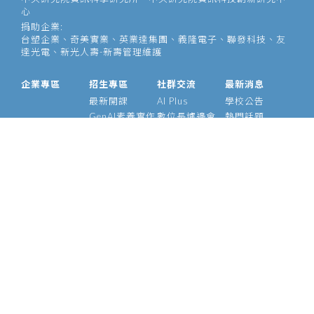
心
捐助企業:
台塑企業、奇美實業、英業達集團、義隆電子、聯發科技、友
達光電、新光人壽-新壽管理維護
企業專區
招生專區
社群交流
最新消息
最新開課
AI Plus
學校公告
GenAI素養實作
數位長爐邊會
熱門話題
大型語言模型
產業 AI 論壇
影音專區
經理人 AIPM 班
AI Outlook
經理人班
Meetup
產業 AI 專班
Medium
技術領袖班
專題實作班
智慧醫療班
Edge AI 班
課程資訊
校友資源
關於我們
師資介紹
支持校友
基金會
管理辦法
學號查詢
願景使命