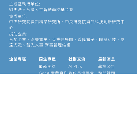
主辦暨執行單位:
財團法人台灣人工智慧學校基金會
協辦單位:
中央研究院資訊科學研究所、中央研究院資訊科技創新研究中
心
捐助企業:
台塑企業、奇美實業、英業達集團、義隆電子、聯發科技、友
達光電、新光人壽-新壽管理維護
企業專區
招生專區
社群交流
最新消息
最新開課
AI Plus
學校公告
GenAI素養實作
數位長爐邊會
熱門話題
大型語言模型
產業 AI 論壇
影音專區
經理人 AIPM 班
AI Outlook
經理人班
Meetup
產業 AI 專班
Medium
技術領袖班
專題實作班
智慧醫療班
Edge AI 班