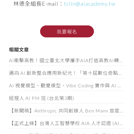
林德全組長E-mail：
tclin@aiacademy.tw
我要報名
相關文章
AI衝擊高教！國立臺北大學攜手AIA打造高教AI轉型示範模式
邁向 AI 創新整合應用新紀元！「第十屆數位奇點獎」8/5起全面開放徵件
AI 視覺模型、聽覺模型、Vibe Coding 實作與 AI 素養認證工作坊
經理人 AI PM 班 (台北第3期)
【新聞稿】Anthropic 共同創辦人 Ben Mann 首度訪台
【正式上線】台灣人工智慧學校 AIA 人才認證 (AIATC) 專屬網站啟用！