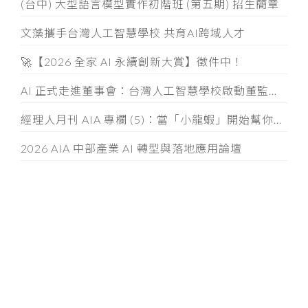
(台中) 大型語言模型實作初階班 (第五期) 招生簡章
文藻攜手台灣人工智慧學校 共育AI跨域人才
🚀【2026 全家 AI 永續創新大賞】徵件中！
AI 正式走進董事會：台灣人工智慧學校啟動董監事 AI 治理必修課
經理人月刊 AIA 專欄 (5)：當「小龍蝦」開始幫你整資料、發信件， 企業如何「分人、分技能、分層」授權
2026 AIA 中部產業 AI 轉型與落地應用論壇