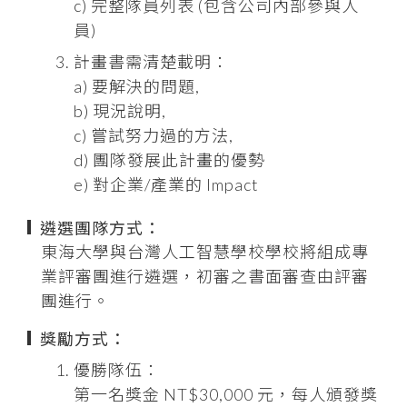
c) 完整隊員列表 (包含公司內部參與人
員)
計畫書需清楚載明：
a) 要解決的問題,
b) 現況說明,
c) 嘗試努力過的方法,
d) 團隊發展此計畫的優勢
e) 對企業/產業的 Impact
遴選團隊方式：
東海大學與台灣人工智慧學校學校將組成專
業評審團進行遴選，初審之書面審查由評審
團進行。
獎勵方式：
優勝隊伍：
第一名獎金 NT$30,000 元，每人頒發獎