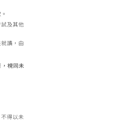
取。
考試及其他
法就讀，由
者，視同未
，不得以未