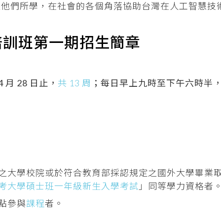
以他們所學，在社會的各個角落協助台灣在人工智慧技
。
培訓班第一期招生簡章
 月 28 日止，
共 13 周
；每日早上九時至下午六時半
之大學校院或於符合教育部採認規定之國外大學畢業
考大學碩士班一年級新生入學考試
」同等學力資格者
點參與
課程
者。