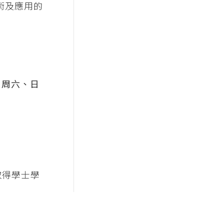
術及應用的
，周六、日
取得學士學
。