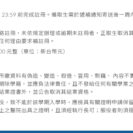
05 日 23:59 前完成註冊。備取生需於遞補通知寄送後一
路註冊，未依規定辦理或逾期未註冊者，正取生取消
任何理由要求補註冊。
000 元整（單位：新台幣元）
所繳資料有偽造、變造、假借、冒用、剽竊、 內容不
開除學籍，並應負法律責任，且不發給任何有關學業
結業證書外，並公告取消其結業資格。
役，致不能於該學期入學時，應檢具有關證明申請保
上之醫院出具之證明，且須經執行長可；服役者則須