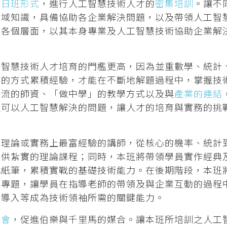
全日班形式
，進行人工智慧技術人才的
密集培訓
。讓不
領域知識，具備協助各企業解決問題，以及帶領人工智
的各個層面，以其本身專業及人工智慧技術協助企業解
工智慧技術人才培育的門檻更高，因為並重數學、統計
學的方式累積經驗，才能在不斷地解題過程中，掌握技
一流的師資、「做中學」的教學方式以及與
產業的連結
定可以人工智慧解決的問題，讓人才的培育與實務的挑
在理論或實務上最富經驗的講師，從核心的機率、統計
提供紮實的理論課程；同時，本班將帶領學員實作經典
代紙筆，累積實戰的基礎技術能力。在後期階段，本班
慧專題，讓學員在指導老師的帶領及與企業互動的過程
域導入等成為技術領袖所需的關鍵能力。
合會
，促進伯樂與千里馬的媒合。讓本班所培訓之人工