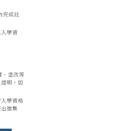
周內完成註
其入學資
實、塗改等
之證明，如
留入學資格
提出徵集