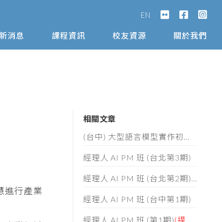
EN
新消息
課程資訊
校友資源
關於我們
相關文章
(台中) 大型語言模型實作初階班 (第五期) 招生簡章
經理人 AI PM 班 (台北第3期)
經理人 AI PM 班 (台北第2期)
(提前額
慧進行產業
經理人 AI PM 班 (台中第1期)
經理人 AI PM 班 (第1期)
(提前額滿)