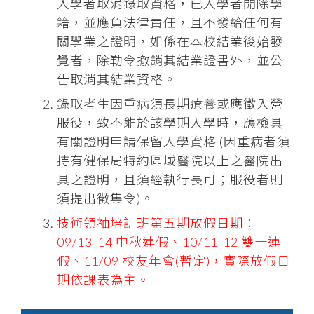
入學者取消錄取資格，已入學者開除學
籍，並應負法律責任，且不發給任何有
關學業之證明，如係在本校結業後始發
覺者，除勒令撤銷其結業證書外，並公
告取消其結業資格。
錄取考生因重病須長期療養或應徵入營
服役，致不能於該學期入學時，應檢具
有關證明申請保留入學資格 (因重病者須
持有健保局特約區域醫院以上之醫院出
具之證明，且須經執行長可；服役者則
須提出徵集令)。
技術領袖培訓班第五期放假日期：
09/13-14 中秋連假、10/11-12 雙十連
假、11/09 校友年會(暫定)，實際放假日
期依課表為主。