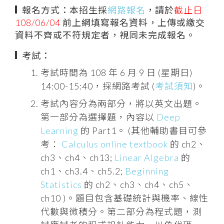
報名方式：本招生採
網路報名
，請於
截止日
108/06/04
前上網填寫報名資料，上傳或繳交
資料不齊或不符規定者，視同未完成報名。
考試：
考試時間為 108 年 6 月 9 日 (星期日)
14:00-15:40，採網路考試 (
考試須知
)。
考試內容分為兩部分，將以英文出題。
第一部分為選擇題，內容以
Deep
Learning
的 Part1。 (其他輔助書目可參
考：
Calculus online textbook
的 ch2、
ch3、ch4、ch13;
Linear Algebra
的
ch1、ch3.4、ch5.2;
Beginning
Statistics
的 ch2、ch3、ch4、ch5、
ch10 )。題目包含基礎統計與機率、線性
代數與微積分。第二部分為程式題，測