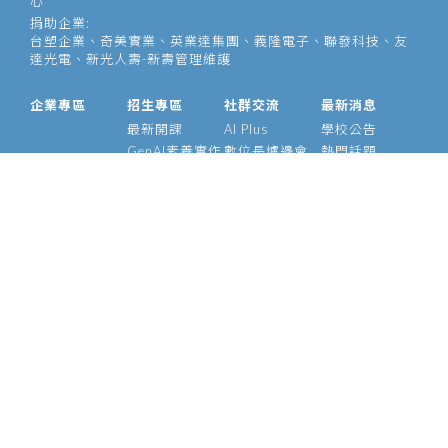
心
捐助企業:
台塑企業、奇美實業、英業達集團、義隆電子、聯發科技、友
達光電、新光人壽-新壽管理維護
企業專區
招生專區
社群交流
最新消息
最新開課
AI Plus
學校公告
GenAI素養實作
數位長爐邊會
熱門話題
大型語言模型
產業 AI 論壇
影音專區
經理人 AIPM 班
AI Outlook
經理人班
Meetup
產業 AI 專班
Medium
技術領袖班
專題實作班
智慧醫療班
Edge AI 班
課程資訊
校友資源
關於我們
師資介紹
支持校友
基金會
管理辦法
學號查詢
願景使命
常見問題
校長的話