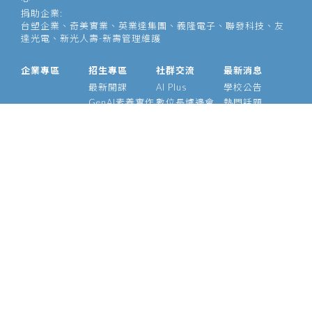
捐助企業:
台塑企業、奇美實業、英業達集團、義隆電子、聯發科技、友
達光電、新光人壽-新壽管理維護
企業專區
招生專區
社群交流
最新消息
最新開課
AI Plus
學校公告
GenAI素養實作
數位長爐邊會
熱門話題
大型語言模型
產業 AI 論壇
影音專區
經理人 AIPM 班
AI Outlook
經理人班
Meetup
產業 AI 專班
Medium
技術領袖班
專題實作班
智慧醫療班
Edge AI 班
課程資訊
校友資源
關於我們
師資介紹
支持校友
基金會
管理辦法
學號查詢
願景使命
常見問題
校長的話