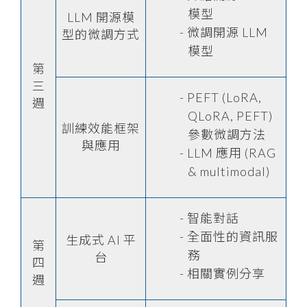
模型
LLM 開源模
微調開源 LLM
型的微調方式
模型
第
三
PEFT (LoRA,
週
QLoRA, PEFT)
訓練效能框架
參數微調方法
與應用
LLM 應用 (RAG
& multimodal)
智能對話
全面性的資訊服
生成式 AI 平
第
務
台
四
相關實例分享
週