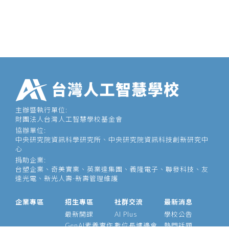
主辦暨執行單位:
財團法人台灣人工智慧學校基金會
協辦單位:
中央研究院資訊科學研究所、中央研究院資訊科技創新研究中
心
捐助企業:
台塑企業、奇美實業、英業達集團、義隆電子、聯發科技、友
達光電、新光人壽-新壽管理維護
企業專區
招生專區
社群交流
最新消息
最新開課
AI Plus
學校公告
GenAI素養實作
數位長爐邊會
熱門話題