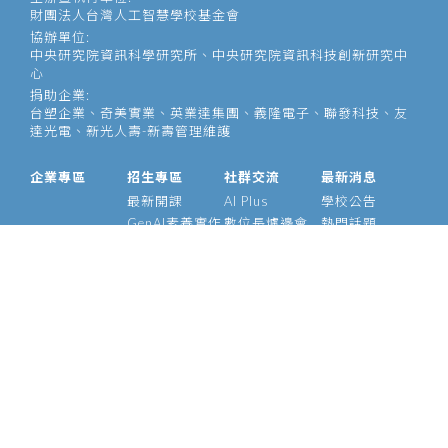
財團法人台灣人工智慧學校基金會
協辦單位:
中央研究院資訊科學研究所、中央研究院資訊科技創新研究中
心
捐助企業:
台塑企業、奇美實業、英業達集團、義隆電子、聯發科技、友
達光電、新光人壽-新壽管理維護
企業專區
招生專區
社群交流
最新消息
最新開課
AI Plus
學校公告
GenAI素養實作
數位長爐邊會
熱門話題
大型語言模型
產業 AI 論壇
影音專區
經理人 AIPM 班
AI Outlook
經理人班
Meetup
產業 AI 專班
Medium
技術領袖班
專題實作班
智慧醫療班
Edge AI 班