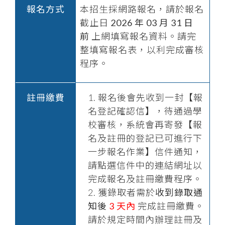
報名方式
本招生採網路報名，請於報名
截止日
2026 年 03 月 31 日
前
上網填寫報名資料。請完
整填寫報名表，以利完成審核
程序。
註冊繳費
報名後會先收到一封【報
名登記確認信】，待通過學
校審核，系統會再寄發【報
名及註冊的登記已可進行下
一步報名作業】信件通知，
請點選信件中的連結網址以
完成報名及註冊繳費程序。
獲錄取者需於
收到錄取通
知後
3 天內
完成註冊繳費。
請於規定時間內辦理註冊及