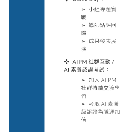
小組專題實
戰
導師點評回
饋
成果發表展
演
AIPM 社群互動 /
AI 素養認證考試：
加入 AI PM
社群持續交流學
習
考取 AI 素養
級認證為職涯加
值