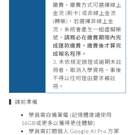
繳費，繳費方式可選擇線上
金流 (刷卡) 或非線上金流
(轉帳)，若選擇非線上金
流，系統會產生一組虛擬帳
號，
請務必在繳費期限內完
成匯款繳費。繳費後才算完
成報名程序。
未依規定辦理或逾期未註
冊者，取消入學資格，事後
不得以任何理由要求補註
冊。
▍
課前準備
學員需自備筆電 (記憶體建議使用
16GB或更多以獲得更佳體驗)
學員需訂閱個人 Google AI Pro 方案