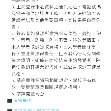
上網登錄報名資料之通訊地址、電話號碼
及電子郵件地址應正確，否則無法通知而致
延誤考試及其他重要事項，其後果需自行負
責。
錄取者如發現所繳資料有偽造、變造、假
借、冒用、剽竊、內容不實、塗改等情事，
未入學者取消錄取資格，已入學者開除學
籍，並應負法律責任，且不發給任何有關學
業之證明，如係在本校結業後始發覺者，除
勒令撤銷其結業證書外，並公告取消其結業
資格。
請詳閱課程資訊相關規定，學校保有修
改、變更簡章及相關規定之權利。
請詳閱並同意
▇
個資聲明
▇
保密暨權益歸屬同意書