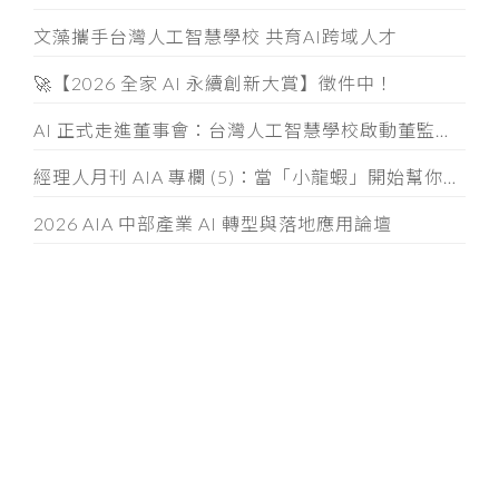
文藻攜手台灣人工智慧學校 共育AI跨域人才
🚀【2026 全家 AI 永續創新大賞】徵件中！
AI 正式走進董事會：台灣人工智慧學校啟動董監事 AI 治理必修課
經理人月刊 AIA 專欄 (5)：當「小龍蝦」開始幫你整資料、發信件， 企業如何「分人、分技能、分層」授權
2026 AIA 中部產業 AI 轉型與落地應用論壇