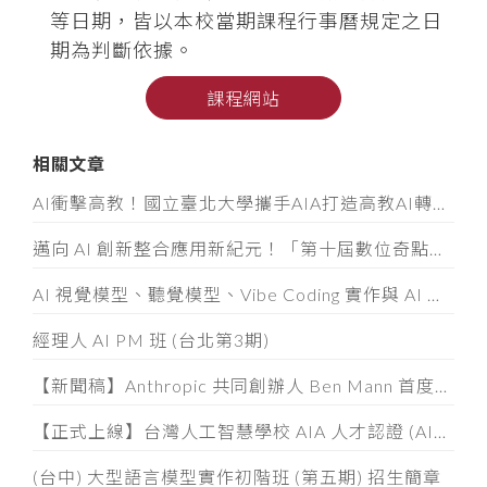
等日期，皆以本校當期課程行事曆規定之日
期為判斷依據。
課程網站
相關文章
AI衝擊高教！國立臺北大學攜手AIA打造高教AI轉型示範模式
邁向 AI 創新整合應用新紀元！「第十屆數位奇點獎」8/5起全面開放徵件
AI 視覺模型、聽覺模型、Vibe Coding 實作與 AI 素養認證工作坊
經理人 AI PM 班 (台北第3期)
【新聞稿】Anthropic 共同創辦人 Ben Mann 首度訪台
【正式上線】台灣人工智慧學校 AIA 人才認證 (AIATC) 專屬網站啟用！
(台中) 大型語言模型實作初階班 (第五期) 招生簡章