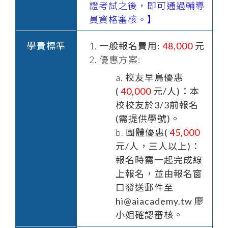
證考試之後，即可通過輔導
員資格審核。】
學費標準
一般報名費用:
48,000
元
優惠方案:
校友早鳥優惠
(
40,000
元/人)：本
校校友於3/3前報名
(需提供學號)。
團體優惠(
45,000
元/人，三人以上)：
報名時需一起完成線
上報名，並由報名窗
口發送郵件至
hi@aiacademy.tw 廖
小姐確認審核。