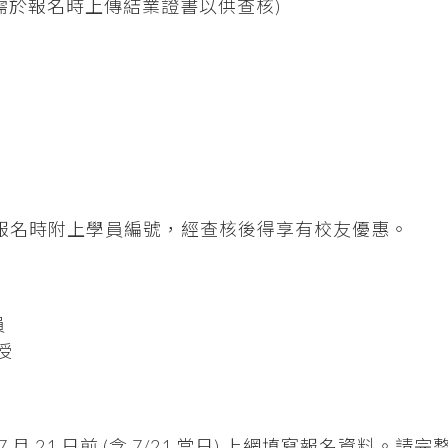
 (需於報名時上傳結業證書以供查核)
於報名時附上學員編號，經查核後得享有校友優惠。
員
授
月 21 日前 (含 7/21 當日) 上網填寫報名資料。請