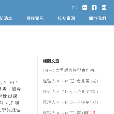
EN
新消息
課程資訊
校友資源
關於我們
相關文章
(台中) 大型語言模型實作初階班 (第五期) 招生簡章
經理人 AI PM 班 (台北第3期)
 NLP)。
新月異，如今
經理人 AI PM 班 (台北第2期)
(提前額
技術開設課
經理人 AI PM 班 (台中第1期)
NLP 結
使學員能理
經理人 AI PM 班 (第1期)
(提前額滿)