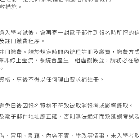
救措施。
過入學考試後，會再寄一封電子郵件到報名時所留的
及註冊繳費程序。
成註冊繳費。請於規定時間內辦理註冊及繳費，繳費方
，若選擇非線上金流，系統會產生一組虛擬帳號，請務必在
。
資格，事後不得以任何理由要求補註冊。
避免日後因報名資格不符致被取消報考或影響錄取。
及電子郵件地址應正確，否則無法通知而致延誤考試
借、冒用、剽竊、內容不實、塗改等情事，未入學者