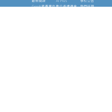
最新開課
AI Plus
學校公告
GenAI素養實作
數位長爐邊會
熱門話題
大型語言模型
產業 AI 論壇
影音專區
經理人 AIPM 班
AI Outlook
經理人班
Meetup
產業 AI 專班
Medium
技術領袖班
專題實作班
智慧醫療班
Edge AI 班
課程資訊
校友資源
關於我們
師資介紹
支持校友
基金會
管理辦法
學號查詢
願景使命
常見問題
校長的話
執行長
陳昇瑋說
官方社群
資安政策
個資聲明