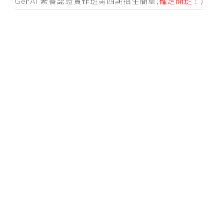
GenAI 素養認證實作班第四期招生簡章
(確定開班！)