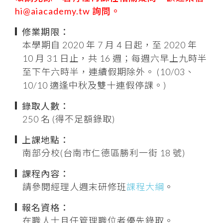
hi@aiacademy.tw 詢問。
修業期限：
本學期自 2020 年 7 月 4 日起，至 2020 年
10 月 31 日止，共 16 週；每週六早上九時半
至下午六時半，連續假期除外。 (10/03、
10/10 適逢中秋及雙十連假停課。)
錄取人數：
250 名 (得不足額錄取)
上課地點：
南部分校(台南市仁德區勝利一街 18 號)
課程內容：
請參閱經理人週末研修班
課程大綱
。
報名資格：
在職人士且任管理職位者優先錄取。