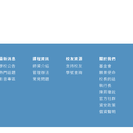
最新消息
課程資訊
校友資源
關於我們
學校公告
師資介紹
支持校友
基金會
熱門話題
管理辦法
學號查詢
願景使命
影音專區
常見問題
校長的話
執行長
陳昇瑋說
官方社群
資安政策
個資聲明