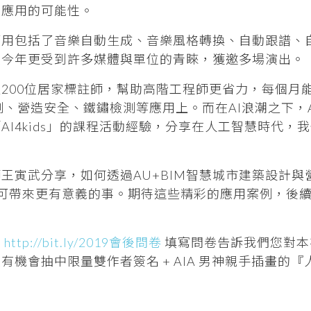
慧應用的可能性。
的應用包括了音樂自動生成、音樂風格轉換、自動跟譜、
在今年更受到許多媒體與單位的青睞，獲邀多場演出。
過200位居家標註師，幫助高階工程師更省力，每個月能
測、營造安全、鐵鏽檢測等應用上。而在AI浪潮之下，
I4kids」的課程活動經驗，分享在人工智慧時代，
王寅武分享，如何透過AU+BIM智慧城市建築設計與
作還可帶來更有意義的事。期待這些精彩的應用案例，後
至
http://bit.ly/2019會後問卷
填寫問卷告訴我們您對本
有機會抽中限量雙作者簽名 + AIA 男神親手插畫的
。