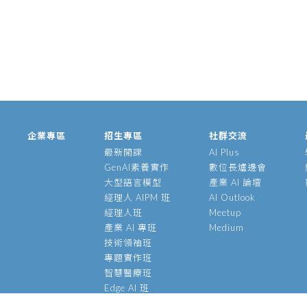
企業專區
招生專區
社群交流
最新開課
AI Plus
GenAI素養實作
數位長爐邊會
大型語言模型
產業 AI 論壇
經理人 AIPM 班
AI Outlook
經理人班
Meetup
產業 AI 專班
Medium
技術領袖班
專題實作班
智慧醫療班
Edge AI 班