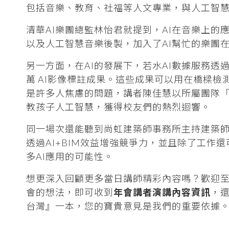
包括音樂、教育、社福等人文專業，與人工智
清華AI樂團總監林怡君就提到，AI在音樂上
以及人工智慧音樂後製，加入了AI幫忙的樂團
另一方面，在AI的發展下，若水AI數據服務透
萬 AI影像標註成果。這些成果可以用在橋樑檢
是許多人焦慮的問題，講者陳佳慧以所屬團隊「A
教孩子人工智慧，獲得校友們的熱烈迴響。
同一場次還能聽到尚虹建築師事務所主持建築師
透過AI+BIM效益增強競爭力，並且除了工
多AI應用的可能性。
想更深入回顧更多當日講師精彩內容嗎？歡迎
會的想法，即可收到
年會講者演講內容資訊
，還
台灣』一本，您的寶貴意見是我們的重要依據