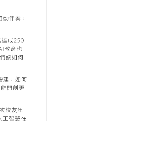
自動伴奏，
達成250
AI教育也
我們該如何
營建，如何
續能開創更
次校友年
『人工智慧在