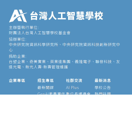
主辦暨執行單位:
財團法人台灣人工智慧學校基金會
協辦單位:
中央研究院資訊科學研究所、中央研究院資訊科技創新研究中
心
捐助企業:
台塑企業、奇美實業、英業達集團、義隆電子、聯發科技、友
達光電、新光人壽-新壽管理維護
企業專區
招生專區
社群交流
最新消息
最新開課
AI Plus
學校公告
GenAI素養實作
數位長爐邊會
熱門話題
大型語言模型
產業 AI 論壇
影音專區
經理人 AIPM 班
AI Outlook
經理人班
Meetup
產業 AI 專班
Medium
技術領袖班