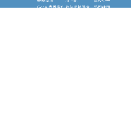
最新開課
AI Plus
學校公告
GenAI素養實作
數位長爐邊會
熱門話題
大型語言模型
產業 AI 論壇
影音專區
經理人 AIPM 班
AI Outlook
經理人班
Meetup
產業 AI 專班
Medium
技術領袖班
專題實作班
智慧醫療班
Edge AI 班
課程資訊
校友資源
關於我們
師資介紹
支持校友
基金會
管理辦法
學號查詢
願景使命
常見問題
校長的話
執行長
陳昇瑋說
官方社群
資安政策
個資聲明