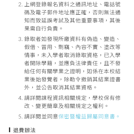
上網登錄報名資料之通訊地址、電話號
碼及電子郵件地址應正確，否則無法通
知而致延誤考試及其他重要事項，其後
果需自行負責。
錄取者如發現所繳資料有偽造、變造、
假借、冒用、剽竊、內容不實、塗改等
情事，未入學者取消錄取資格，已入學
者開除學籍，並應負法律責任，且不發
給任何有關學業之證明，如係在本校結
業後始發覺者，除勒令撤銷其結業證書
外，並公告取消其結業資格。
請詳閱課程資訊相關規定，學校保有修
改、變更簡章及相關規定之權利。
請詳閱並同意
保密暨權益歸屬同意書。
退費辦法