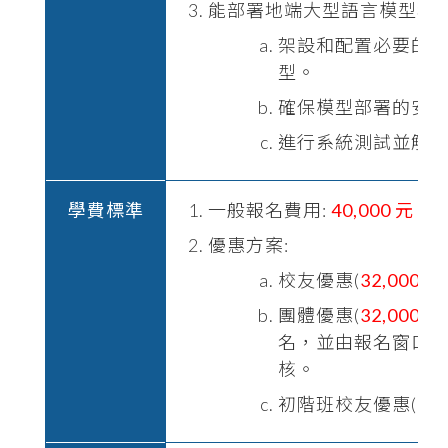
能部署地端大型語言模型程
架設和配置必要的
型。
確保模型部署的安
進行系統測試並解
學費標準
一般報名費用:
40,000 元
優惠方案:
校友優惠(
32,000
元
團體優惠(
32,000元
名，並由報名窗口發送郵
核。
初階班校友優惠(
29,