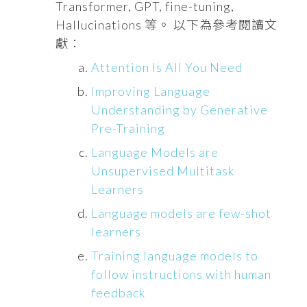
Transformer, GPT, fine-tuning,
Hallucinations 等。 以下為參考閱讀文
獻：
Attention Is All You Need
Improving Language
Understanding by Generative
Pre-Training
Language Models are
Unsupervised Multitask
Learners
Language models are few-shot
learners
Training language models to
follow instructions with human
feedback