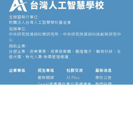
主辦暨執行單位:
財團法人台灣人工智慧學校基金會
協辦單位:
中央研究院資訊科學研究所、中央研究院資訊科技創新研究中
心
捐助企業:
台塑企業、奇美實業、英業達集團、義隆電子、聯發科技、友
達光電、新光人壽-新壽管理維護
企業專區
招生專區
社群交流
最新消息
最新開課
AI Plus
學校公告
GenAI素養實作
數位長爐邊會
熱門話題
大型語言模型
產業 AI 論壇
影音專區
經理人 AIPM 班
AI Outlook
經理人班
Meetup
產業 AI 專班
Medium
技術領袖班
專題實作班
智慧醫療班