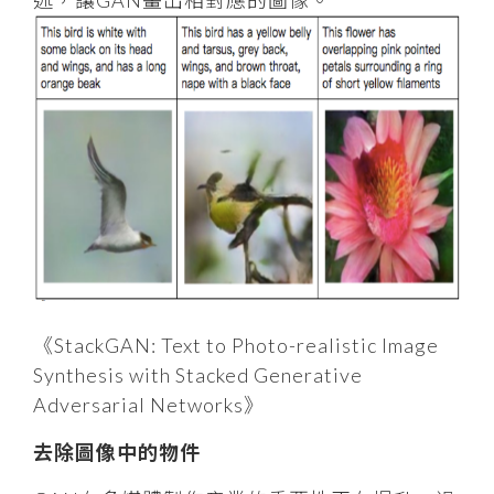
述，讓GAN畫出相對應的圖像。
《StackGAN: Text to Photo-realistic Image
Synthesis with Stacked Generative
Adversarial Networks》
去除圖像中的物件