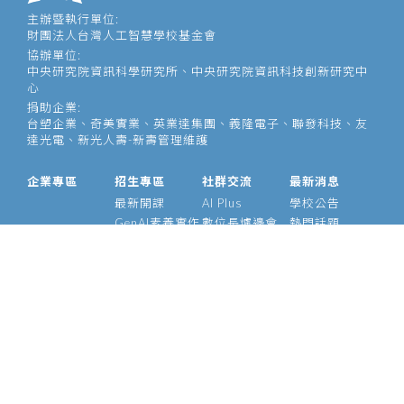
主辦暨執行單位:
財團法人台灣人工智慧學校基金會
協辦單位:
中央研究院資訊科學研究所、中央研究院資訊科技創新研究中
心
捐助企業:
台塑企業、奇美實業、英業達集團、義隆電子、聯發科技、友
達光電、新光人壽-新壽管理維護
企業專區
招生專區
社群交流
最新消息
最新開課
AI Plus
學校公告
GenAI素養實作
數位長爐邊會
熱門話題
大型語言模型
產業 AI 論壇
影音專區
經理人 AIPM 班
AI Outlook
經理人班
Meetup
產業 AI 專班
Medium
技術領袖班
專題實作班
智慧醫療班
Edge AI 班